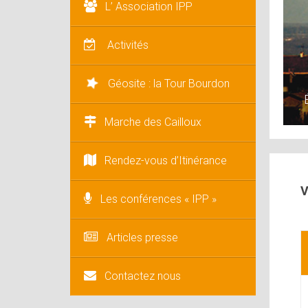
L’ Association IPP
Activités
Géosite : la Tour Bourdon
Marche des Cailloux
Rendez-vous d’Itinérance
V
Les conférences « IPP »
Articles presse
Contactez nous