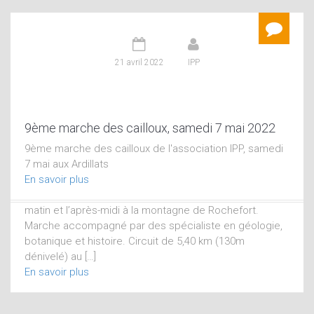
15 mars 2026
11 avril 2025
21 avril 2022
IPP
IPP
IPP
13ème marche des cailloux, samedi 2 mai 2026
9ème marche des cailloux, samedi 7 mai 2022
12ème marche des cailloux, samedi 3 mai 2025
13ème marche des cailloux, samedi 2 mai 2026
9ème marche des cailloux de l'association IPP, samedi
12èeme marche des cailloux à Fleurie, le samedi 03 mai
(classée Géo évènement par le GEOPARC)
7 mai aux Ardillats
2025
L’association Itinéraires Paysages et Patrimoine vous
En savoir plus
En savoir plus
invite à la découverte de la montagne de Charuge, le
matin et l’après-midi à la montagne de Rochefort.
Marche accompagné par des spécialiste en géologie,
botanique et histoire. Circuit de 5,40 km (130m
dénivelé) au […]
En savoir plus